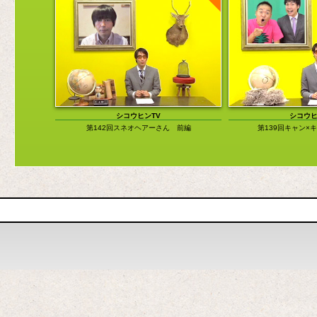
シコウヒンTV
シコウヒ
第142回スネオヘアーさん 前編
第139回キャン×