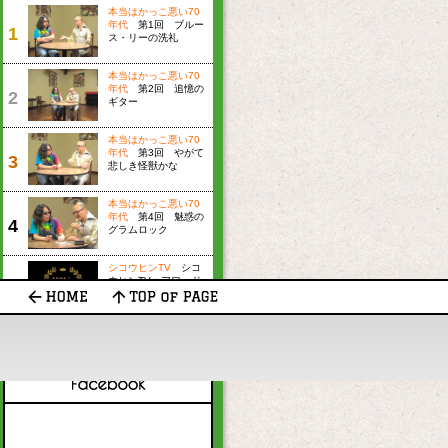
本当はかっこ悪い70
年代
第1回 ブルー
1
ス・リーの洗礼
本当はかっこ悪い70
年代
第2回 追憶の
2
ギター
本当はかっこ悪い70
年代
第3回 やがて
3
シコウヒンTV
シコウヒンTV
悲しき怪獣かな
ン・B・チョッパーさん 前編
第22回金剛地武志さん 後編
本当はかっこ悪い70
年代
第4回 魅惑の
4
グラムロック
シコウヒンTV
シコ
ウヒンTV＋アワード
5
2024