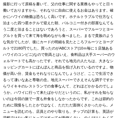
撮影に行って原稿を書いて、父の仕事に関する業務もやってと日々
働いておりますから、それなりに自由に使えるお金はあります。確
かにハワイの物価は恐ろしく高いです。ホテルトラブルで仕方なく
泊まった四つ星ホテルで迎えた朝、バルコニー付きの部屋なんても
う二度と泊まることはないであろうと、スーパーでフルーツとヨー
グルトを買って来て海を眺めながら食べました。まるで貴族のよう
な気分でしたが、後にカードの明細を見たところフルーツとヨーグ
ルトで2180円でした。買ったのがABCストア(10ｍ毎に１店舗ある
ハワイのコンビニ)なので割高とはいえ、食料品は大手スーパーのウ
ォルマートでも高かったです。それでも地元の人たちは、大きなシ
ョッピングカートにぼんぼんと商品を投げ入れているのですよ。物
価が高い分、賃金もそれなりになんでしょうけど、ここで生活でき
るって凄いなあと尊敬の念。地元スーパーでさえそんな調子ですか
らワイキキのレストランでの食事なんて、どれほどかかるのでしょ
うか。ハワイに行って来たばかりだというのに、私がそれを知らな
いのは今回の旅で一度も外食をしなかったからです。これは節約の
ために我慢をしたとかではなく、ただただ面倒くさかったから。メ
ニューを読むのも、店員とのやり取りも、チップの計算も、英語が
流暢ではない私にとってはすべてが面倒くさい。のんびりしたくて