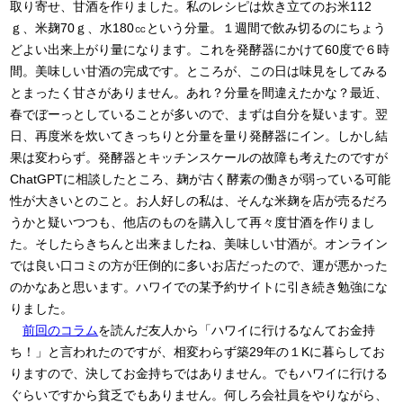
取り寄せ、甘酒を作りました。私のレシピは炊き立てのお米112
ｇ、米麹70ｇ、水180㏄という分量。１週間で飲み切るのにちょう
どよい出来上がり量になります。これを発酵器にかけて60度で６時
間。美味しい甘酒の完成です。ところが、この日は味見をしてみる
とまったく甘さがありません。あれ？分量を間違えたかな？最近、
春でぼーっとしていることが多いので、まずは自分を疑います。翌
日、再度米を炊いてきっちりと分量を量り発酵器にイン。しかし結
果は変わらず。発酵器とキッチンスケールの故障も考えたのですが
ChatGPTに相談したところ、麹が古く酵素の働きが弱っている可能
性が大きいとのこと。お人好しの私は、そんな米麹を店が売るだろ
うかと疑いつつも、他店のものを購入して再々度甘酒を作りまし
た。そしたらきちんと出来ましたね、美味しい甘酒が。オンライン
では良い口コミの方が圧倒的に多いお店だったので、運が悪かった
のかなあと思います。ハワイでの某予約サイトに引き続き勉強にな
りました。
前回のコラム
を読んだ友人から「ハワイに行けるなんてお金持
ち！」と言われたのですが、相変わらず築29年の１Kに暮らしてお
りますので、決してお金持ちではありません。でもハワイに行ける
ぐらいですから貧乏でもありません。何しろ会社員をやりながら、