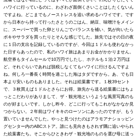
ハワイに行っているのに、わざわざ面倒くさいことはしたくないん
ですよね。どこまでもノーストレスを追い求めるハワイです。です
から日本から持って行ったさとうのごはん、納豆、味噌汁をメイン
に、スーパーで買った卵とりんごでバランスを補い、気が向いたら
ポキやサラダを買ったりとそんな感じでした。旅先ではその日の夜
に１日の支出を記録しているのですが、今回は１ドルも使わなかっ
た日すらあったので、私のハワイ旅はあまりお金がかかりません。
航空券もタイムセールで10万円でしたし、ホテルも１泊２万円ほ
ど。それぐらいであれば脱税しなくてもハワイに行けるんですよ
ね。何しろ一番長く時間を過ごした海はタダですから。あ、でも日
本より安いものもありました。それは絵葉書です。１枚39セント
で、３枚買えば１ドルとさらにお得。旅先から送る絵葉書にはちょ
っとこだわりがありまして、ザ・観光地というような風景写真のも
のが好ましいです。しかし昨今、どこに行ってもこれがなかなか見
つからない。２年前はワイキキのローソンにあったのですが、もう
置いていませんでした。やっと見つけたのはアラモアナショッピン
グセンター内のABCストア。誰にも見向きもされず隅に追いやられ
た絵葉書たち。そこからひときわザ・観光地のものを選び母に送っ