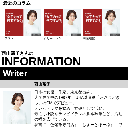
最近のコラム
アロハ
クリーニング
韓国視察
西山繭子さんの
INFORMATION
Writer
西山繭子
日本の女優、作家。東京都出身。
大学在学中の1997年、UHA味覚糖「おさつどき
っ」のCMでデビュー。
テレビドラマを始め、女優として活動。
最近は小説やテレビドラマの脚本執筆など、活動
の幅を広げている。
著書に『色鉛筆専門店』『しょーとほーぷ』『ワ